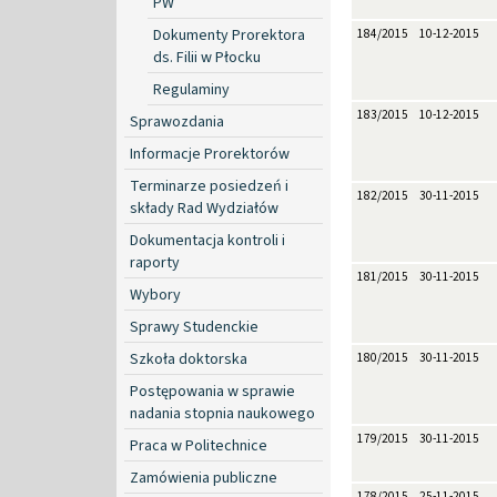
PW
Dokumenty Prorektora
184/2015
10-12-2015
ds. Filii w Płocku
Regulaminy
183/2015
10-12-2015
Sprawozdania
Informacje Prorektorów
Terminarze posiedzeń i
182/2015
30-11-2015
składy Rad Wydziałów
Dokumentacja kontroli i
raporty
181/2015
30-11-2015
Wybory
Sprawy Studenckie
Szkoła doktorska
180/2015
30-11-2015
Postępowania w sprawie
nadania stopnia naukowego
179/2015
30-11-2015
Praca w Politechnice
Zamówienia publiczne
178/2015
25-11-2015