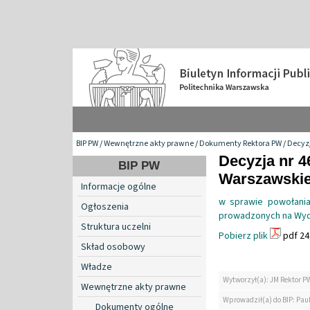
BIP PW
/
Wewnętrzne akty prawne
/
Dokumenty Rektora PW
/
Decyzj
Decyzja nr 4
BIP PW
Warszawskiej
Informacje ogólne
w sprawie powołani
Ogłoszenia
prowadzonych na Wydz
Struktura uczelni
Pobierz plik
pdf 24
Skład osobowy
Władze
Wytworzył(a): JM Rektor P
Wewnętrzne akty prawne
Wprowadził(a) do BIP: Paul
Dokumenty ogólne