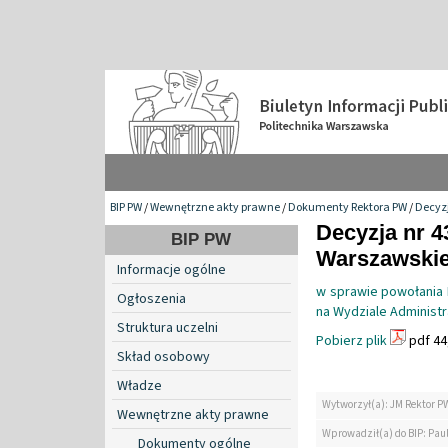
BIP PW
/
Wewnętrzne akty prawne
/
Dokumenty Rektora PW
/
Decyzj
Decyzja nr 4
BIP PW
Warszawskiej
Informacje ogólne
w sprawie powołania
Ogłoszenia
na Wydziale Administr
Struktura uczelni
Pobierz plik
pdf 44
Skład osobowy
Władze
Wytworzył(a): JM Rektor P
Wewnętrzne akty prawne
Wprowadził(a) do BIP: Paul
Dokumenty ogólne