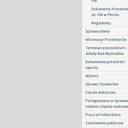
PW
Dokumenty Prorekto
ds. Filii w Płocku
Regulaminy
Sprawozdania
Informacje Prorektorów
Terminarze posiedzeń i
składy Rad Wydziałów
Dokumentacja kontroli i
raporty
Wybory
Sprawy Studenckie
Szkoła doktorska
Postępowania w sprawie
nadania stopnia naukow
Praca w Politechnice
Zamówienia publiczne