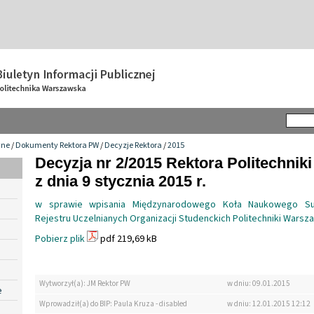
wne
/
Dokumenty Rektora PW
/
Decyzje Rektora
/
2015
Decyzja nr 2/2015 Rektora Politechnik
z dnia 9 stycznia 2015 r.
w sprawie wpisania Międzynarodowego Koła Naukowego Sus
Rejestru Uczelnianych Organizacji Studenckich Politechniki Warsz
Pobierz plik
pdf 219,69 kB
Wytworzył(a): JM Rektor PW
w dniu: 09.01.2015
e
Wprowadził(a) do BIP: Paula Kruza - disabled
w dniu: 12.01.2015 12:12