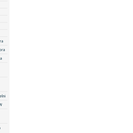
ra
ora
ra
lni
W
a