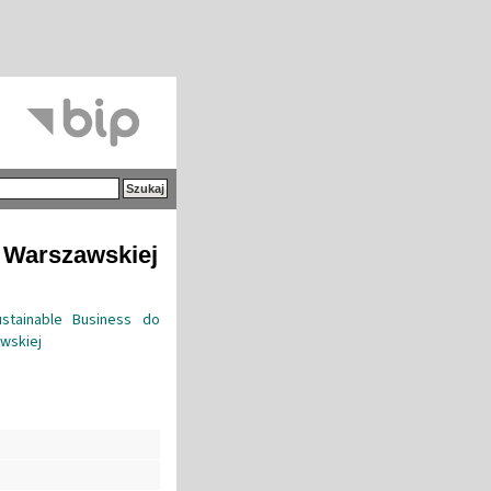
i Warszawskiej
tainable Business do
awskiej