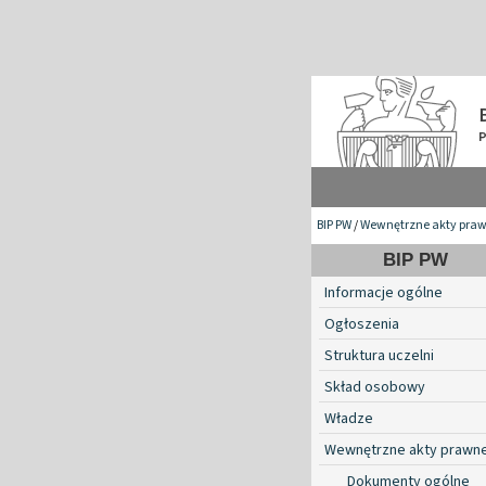
BIP PW
/
Wewnętrzne akty pra
BIP PW
Informacje ogólne
Ogłoszenia
Struktura uczelni
Skład osobowy
Władze
Wewnętrzne akty prawn
Dokumenty ogólne