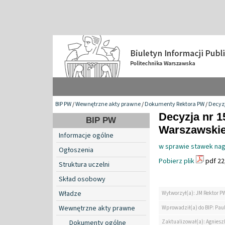
BIP PW
/
Wewnętrzne akty prawne
/
Dokumenty Rektora PW
/
Decyzj
Decyzja nr 1
BIP PW
Warszawskiej
Informacje ogólne
w sprawie stawek nagr
Ogłoszenia
Pobierz plik
pdf 22
Struktura uczelni
Skład osobowy
Władze
Wytworzył(a): JM Rektor P
Wewnętrzne akty prawne
Wprowadził(a) do BIP: Paul
Zaktualizował(a): Agniesz
Dokumenty ogólne