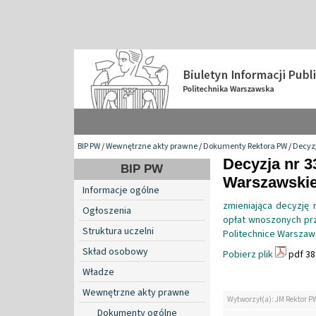
BIP PW
/
Wewnętrzne akty prawne
/
Dokumenty Rektora PW
/
Decyzj
Decyzja nr 3
BIP PW
Warszawskiej
Informacje ogólne
zmieniająca decyzję 
Ogłoszenia
opłat wnoszonych prz
Struktura uczelni
Politechnice Warszaw
Skład osobowy
Pobierz plik
pdf 38
Władze
Wewnętrzne akty prawne
Wytworzył(a): JM Rektor P
Dokumenty ogólne