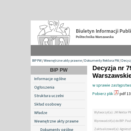
BIP PW
/
Wewnętrzne akty prawne
/
Dokumenty Rektora PW
/
Decyzj
Decyzja nr 7
BIP PW
Warszawskiej
Informacje ogólne
w sprawie zastępstwa
Ogłoszenia
Pobierz plik
pdf 13
Struktura uczelni
Skład osobowy
Władze
Wytworzył(a): JM Rektor P
Wewnętrzne akty prawne
Wprowadził(a) do BIP: Paul
Zaktualizował(a): Agniesz
Dokumenty ogólne