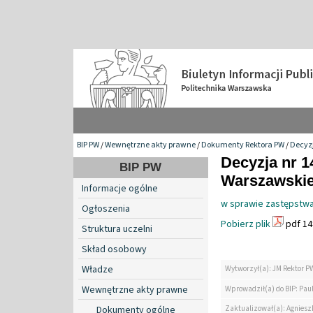
BIP PW
/
Wewnętrzne akty prawne
/
Dokumenty Rektora PW
/
Decyzj
Decyzja nr 1
BIP PW
Warszawskiej
Informacje ogólne
w sprawie zastępstwa
Ogłoszenia
Pobierz plik
pdf 14
Struktura uczelni
Skład osobowy
Władze
Wytworzył(a): JM Rektor P
Wewnętrzne akty prawne
Wprowadził(a) do BIP: Paul
Zaktualizował(a): Agniesz
Dokumenty ogólne