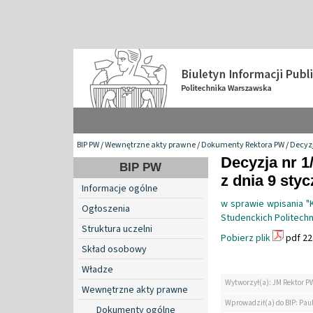
BIP PW
/
Wewnętrzne akty prawne
/
Dokumenty Rektora PW
/
Decyzj
Decyzja nr 1
BIP PW
z dnia 9 styc
Informacje ogólne
w sprawie wpisania "
Ogłoszenia
Studenckich Politechn
Struktura uczelni
Pobierz plik
pdf 22
Skład osobowy
Władze
Wytworzył(a): JM Rektor P
Wewnętrzne akty prawne
Wprowadził(a) do BIP: Paul
Dokumenty ogólne