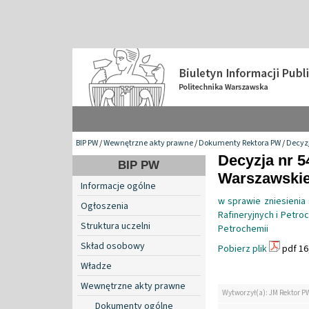
BIP PW
/
Wewnętrzne akty prawne
/
Dokumenty Rektora PW
/
Decyzj
Decyzja nr 5
BIP PW
Warszawskiej
Informacje ogólne
w sprawie zniesieni
Ogłoszenia
Rafineryjnych i Petr
Struktura uczelni
Petrochemii
Skład osobowy
Pobierz plik
pdf 16
Władze
Wewnętrzne akty prawne
Wytworzył(a): JM Rektor P
Dokumenty ogólne