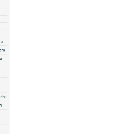
ra
ora
ra
lni
W
a