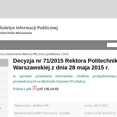
wne
/
Dokumenty Rektora PW
/
Decyzje Rektora
/
2015
Decyzja nr 71/2015 Rektora Politechnik
Warszawskiej z dnia 28 maja 2015 r.
w sprawie powołania kierownika studiów podyplomowyc
prowadzonych na Wydziale Inżynierii Produkcji
Pobierz plik
pdf 198,04 kB
Wytworzył(a): JM Rektor PW
w dniu: 28.05.2015
e
Wprowadził(a) do BIP: Paula Kruza - disabled
w dniu: 02.06.2015 09:20