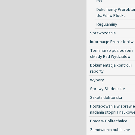
PW
Dokumenty Prorekto
ds. Filii w Płocku
Regulaminy
Sprawozdania
Informacje Prorektorów
Terminarze posiedzeń i
składy Rad Wydziałów
Dokumentacja kontroli i
raporty
Wybory
Sprawy Studenckie
Szkoła doktorska
Postępowania w sprawie
nadania stopnia naukow
Praca w Politechnice
Zamówienia publiczne