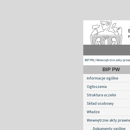
BIP PW
/
Wewnętrzne akty pra
BIP PW
Informacje ogólne
Ogłoszenia
Struktura uczelni
Skład osobowy
Władze
Wewnętrzne akty prawn
Dokumenty ogólne