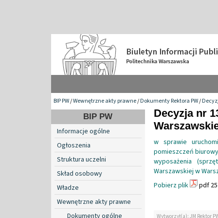
BIP PW
/
Wewnętrzne akty prawne
/
Dokumenty Rektora PW
/
Decyzj
Decyzja nr 1
BIP PW
Warszawskiej
Informacje ogólne
w sprawie uruchomie
Ogłoszenia
pomieszczeń biurowyc
Struktura uczelni
wyposażenia (sprzę
Warszawskiej w Warsza
Skład osobowy
Pobierz plik
pdf 25
Władze
Wewnętrzne akty prawne
Dokumenty ogólne
Wytworzył(a): JM Rektor P