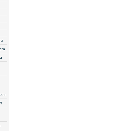
ra
ora
ra
lni
W
a