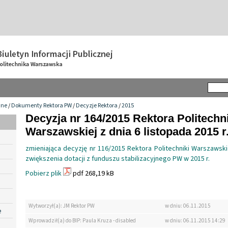
wne
/
Dokumenty Rektora PW
/
Decyzje Rektora
/
2015
Decyzja nr 164/2015 Rektora Politechn
Warszawskiej z dnia 6 listopada 2015 r
zmieniająca decyzję nr 116/2015 Rektora Politechniki Warszawsk
zwiększenia dotacji z funduszu stabilizacyjnego PW w 2015 r.
Pobierz plik
pdf 268,19 kB
Wytworzył(a): JM Rektor PW
w dniu: 06.11.2015
e
Wprowadził(a) do BIP: Paula Kruza - disabled
w dniu: 06.11.2015 14:29