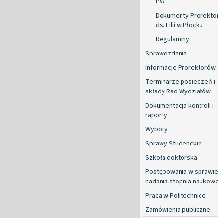
PW
Dokumenty Prorekto
ds. Filii w Płocku
Regulaminy
Sprawozdania
Informacje Prorektorów
Terminarze posiedzeń i
składy Rad Wydziałów
Dokumentacja kontroli i
raporty
Wybory
Sprawy Studenckie
Szkoła doktorska
Postępowania w sprawie
nadania stopnia naukow
Praca w Politechnice
Zamówienia publiczne