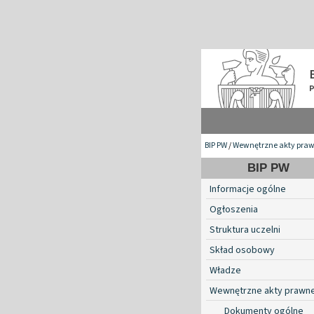
BIP PW
/
Wewnętrzne akty pra
BIP PW
Informacje ogólne
Ogłoszenia
Struktura uczelni
Skład osobowy
Władze
Wewnętrzne akty prawn
Dokumenty ogólne