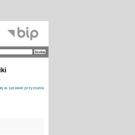
iki
.
iej w sprawie przyznania