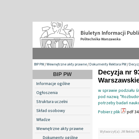
BIP PW
/
Wewnętrzne akty prawne
/
Dokumenty Rektora PW
/
Decyzj
Decyzja nr 9
BIP PW
Warszawskiej
Informacje ogólne
w sprawie podziału 
Ogłoszenia
pod nazwą "Rozbudowa
Struktura uczelni
potrzeby badań naukow
Skład osobowy
Pobierz plik
pdf 34
Władze
Wewnętrzne akty prawne
Wytworzył(a): JM Rektor P
Dokumenty ogólne