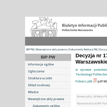
BIP PW
/
Wewnętrzne akty prawne
/
Dokumenty Rektora PW
/
Decyzj
Decyzja nr 1
BIP PW
Warszawskiej
Informacje ogólne
w sprawie powołani
Ogłoszenia
Technologii Politechn
Struktura uczelni
Pobierz plik
pdf 66
Skład osobowy
Władze
Wytworzył(a): JM Rektor P
Wewnętrzne akty prawne
Wprowadził(a) do BIP: Paul
Dokumenty ogólne