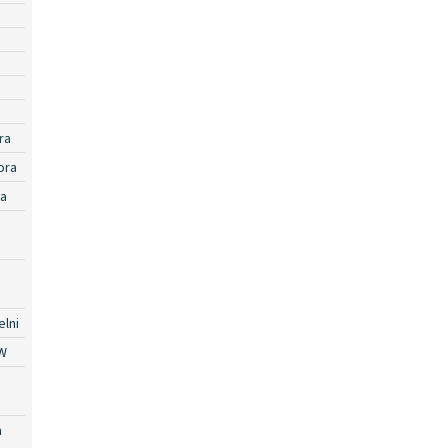
ra
ora
ra
lni
W
a