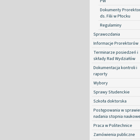
PW
Dokumenty Prorekto
ds. Filii w Płocku
Regulaminy
Sprawozdania
Informacje Prorektorów
Terminarze posiedzeń i
składy Rad Wydziałów
Dokumentacja kontroli i
raporty
Wybory
Sprawy Studenckie
Szkoła doktorska
Postępowania w sprawie
nadania stopnia naukow
Praca w Politechnice
Zamówienia publiczne