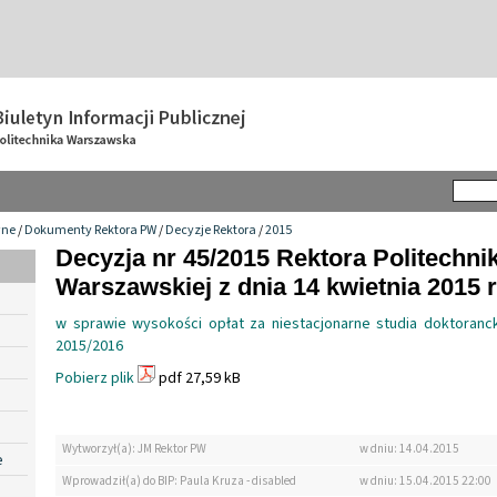
wne
/
Dokumenty Rektora PW
/
Decyzje Rektora
/
2015
Decyzja nr 45/2015 Rektora Politechnik
Warszawskiej z dnia 14 kwietnia 2015 r
w sprawie wysokości opłat za niestacjonarne studia doktoran
2015/2016
Pobierz plik
pdf 27,59 kB
Wytworzył(a): JM Rektor PW
w dniu: 14.04.2015
e
Wprowadził(a) do BIP: Paula Kruza - disabled
w dniu: 15.04.2015 22:00