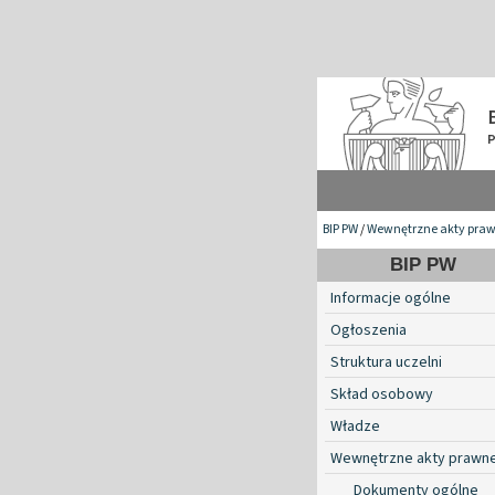
BIP PW
/
Wewnętrzne akty pra
BIP PW
Informacje ogólne
Ogłoszenia
Struktura uczelni
Skład osobowy
Władze
Wewnętrzne akty prawn
Dokumenty ogólne