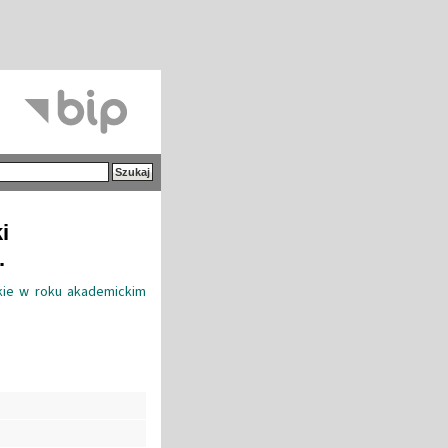
i
.
ckie w roku akademickim