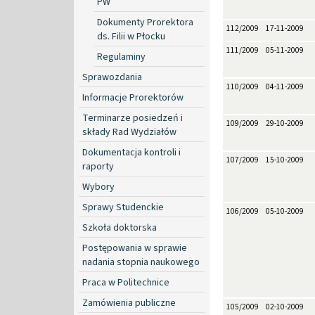
PW
Dokumenty Prorektora
112/2009
17-11-2009
ds. Filii w Płocku
111/2009
05-11-2009
Regulaminy
Sprawozdania
110/2009
04-11-2009
Informacje Prorektorów
Terminarze posiedzeń i
109/2009
29-10-2009
składy Rad Wydziałów
Dokumentacja kontroli i
107/2009
15-10-2009
raporty
Wybory
Sprawy Studenckie
106/2009
05-10-2009
Szkoła doktorska
Postępowania w sprawie
nadania stopnia naukowego
Praca w Politechnice
Zamówienia publiczne
105/2009
02-10-2009