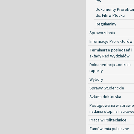
PW
Dokumenty Prorekto
ds. Filii w Płocku
Regulaminy
Sprawozdania
Informacje Prorektorów
Terminarze posiedzeń i
składy Rad Wydziałów
Dokumentacja kontroli i
raporty
Wybory
Sprawy Studenckie
Szkoła doktorska
Postępowania w sprawie
nadania stopnia naukow
Praca w Politechnice
Zamówienia publiczne