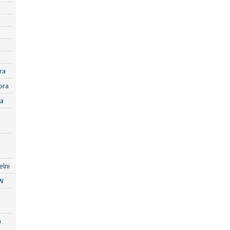
ra
ora
ra
lni
W
a