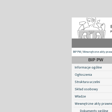
BIP PW
/
Wewnętrzne akty pra
BIP PW
Informacje ogólne
Ogłoszenia
Struktura uczelni
Skład osobowy
Władze
Wewnętrzne akty prawn
Dokumenty ogólne