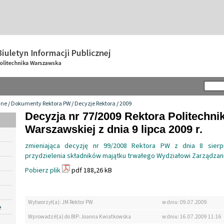
wne
/
Dokumenty Rektora PW
/
Decyzje Rektora
/
2009
Decyzja nr 77/2009 Rektora Politechnik
Warszawskiej z dnia 9 lipca 2009 r.
zmieniająca decyzję nr 99/2008 Rektora PW z dnia 8 sierp
przydzielenia składników majątku trwałego Wydziałowi Zarządzan
Pobierz plik
pdf 188,26 kB
Wytworzył(a): JM Rektor PW
w dniu: 09.07.2009
e
Wprowadził(a) do BIP: Joanna Kwiatkowska
w dniu: 16.07.2009 11:16