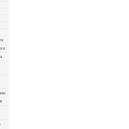
ra
ora
ra
lni
W
a