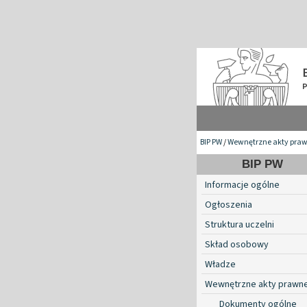
BIP PW
/
Wewnętrzne akty pra
BIP PW
Informacje ogólne
Ogłoszenia
Struktura uczelni
Skład osobowy
Władze
Wewnętrzne akty prawn
Dokumenty ogólne