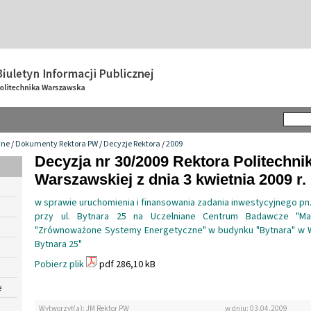
wne
/
Dokumenty Rektora PW
/
Decyzje Rektora
/
2009
Decyzja nr 30/2009 Rektora Politechnik
Warszawskiej z dnia 3 kwietnia 2009 r.
w sprawie uruchomienia i finansowania zadania inwestycyjnego pn
przy ul. Bytnara 25 na Uczelniane Centrum Badawcze "Mate
"Zrównoważone Systemy Energetyczne" w budynku "Bytnara" w W
Bytnara 25"
Pobierz plik
pdf 286,10 kB
e
Wytworzył(a): JM Rektor PW
w dniu: 03.04.2009