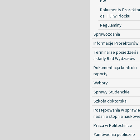
PW
Dokumenty Prorekto
ds. Filii w Płocku
Regulaminy
Sprawozdania
Informacje Prorektorów
Terminarze posiedzeń i
składy Rad Wydziałów
Dokumentacja kontroli i
raporty
Wybory
Sprawy Studenckie
Szkoła doktorska
Postępowania w sprawie
nadania stopnia naukow
Praca w Politechnice
Zamówienia publiczne