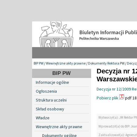
BIP PW
/
Wewnętrzne akty prawne
/
Dokumenty Rektora PW
/
Decyzj
Decyzja nr 1
BIP PW
Warszawskiej
Informacje ogólne
Decyzja nr 12/2009 Rek
Ogłoszenia
Pobierz plik
pdf 18
Struktura uczelni
Skład osobowy
Władze
Wytworzył(a): JM Rektor P
Wewnętrzne akty prawne
Wprowadził(a) do BIP: Jo
Zaktualizował(a): Agniesz
Dokumenty ogólne