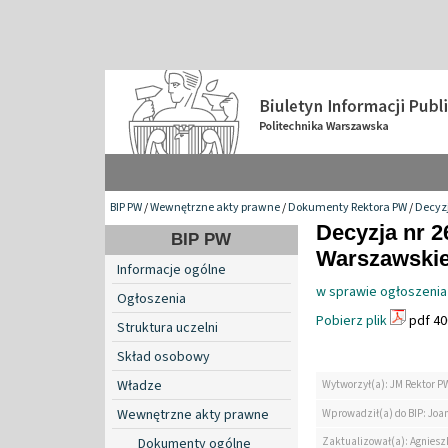
BIP PW
/
Wewnętrzne akty prawne
/
Dokumenty Rektora PW
/
Decyzj
Decyzja nr 2
BIP PW
Warszawskiej
Informacje ogólne
w sprawie ogłoszenia
Ogłoszenia
Pobierz plik
pdf 40
Struktura uczelni
Skład osobowy
Władze
Wytworzył(a): JM Rektor P
Wewnętrzne akty prawne
Wprowadził(a) do BIP: Jo
Zaktualizował(a): Agniesz
Dokumenty ogólne