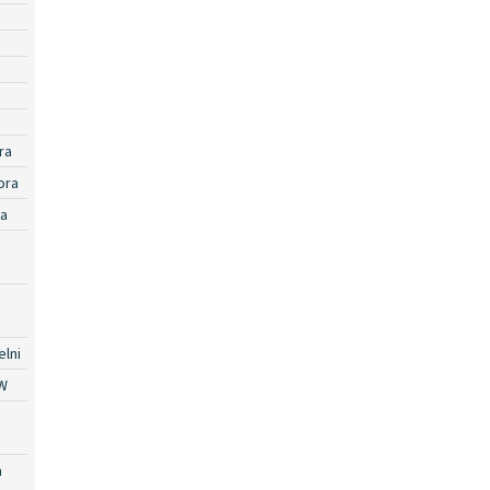
ra
ora
ra
lni
W
a