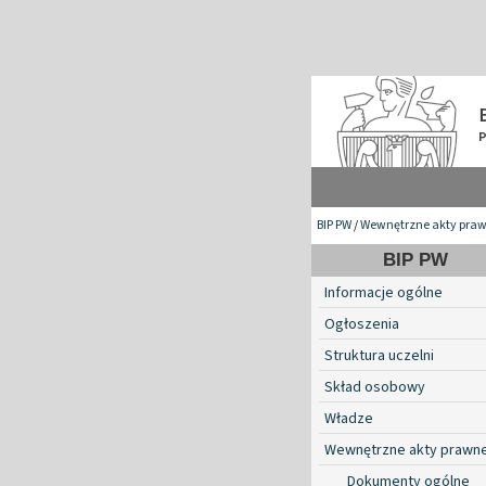
BIP PW
/
Wewnętrzne akty pra
BIP PW
Informacje ogólne
Ogłoszenia
Struktura uczelni
Skład osobowy
Władze
Wewnętrzne akty prawn
Dokumenty ogólne