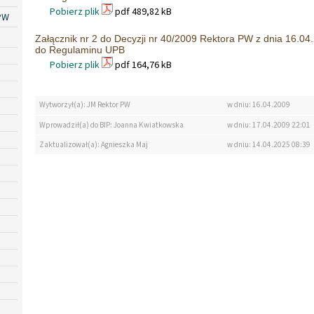
Pobierz plik
pdf 489,82 kB
PW
Załącznik nr 2 do Decyzji nr 40/2009 Rektora PW z dnia 16.04.
do Regulaminu UPB
Pobierz plik
pdf 164,76 kB
Wytworzył(a): JM Rektor PW
w dniu: 16.04.2009
Wprowadził(a) do BIP: Joanna Kwiatkowska
w dniu: 17.04.2009 22:01
Zaktualizował(a): Agnieszka Maj
w dniu: 14.04.2025 08:39