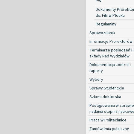
PW
Dokumenty Prorekto
ds. Filii w Płocku
Regulaminy
Sprawozdania
Informacje Prorektorów
Terminarze posiedzeń i
składy Rad Wydziałów
Dokumentacja kontroli i
raporty
Wybory
Sprawy Studenckie
Szkoła doktorska
Postępowania w sprawie
nadania stopnia naukow
Praca w Politechnice
Zamówienia publiczne