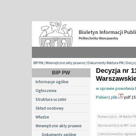
BIP PW
/
Wewnętrzne akty prawne
/
Dokumenty Rektora PW
/
Decyzj
Decyzja nr 1
BIP PW
Warszawskiej
Informacje ogólne
w sprawie powołania 
Ogłoszenia
Pobierz plik
pdf 15
Struktura uczelni
Skład osobowy
Władze
Wytworzył(a): JM Rektor P
Wewnętrzne akty prawne
Wprowadził(a) do BIP: Jo
Zaktualizował(a): Agniesz
Dokumenty ogólne