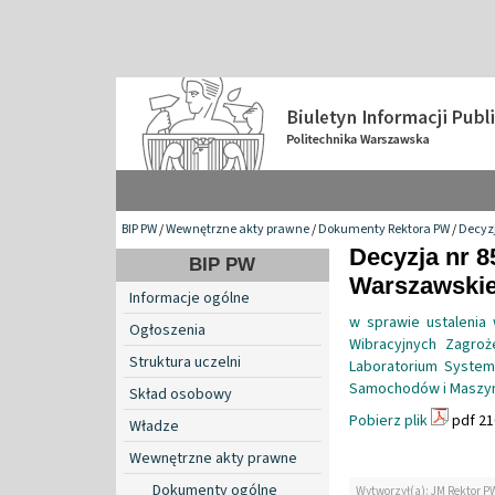
BIP PW
/
Wewnętrzne akty prawne
/
Dokumenty Rektora PW
/
Decyzj
Decyzja nr 8
BIP PW
Warszawskiej
Informacje ogólne
w sprawie ustalenia
Ogłoszenia
Wibracyjnych Zagro
Struktura uczelni
Laboratorium Syste
Samochodów i Maszyn 
Skład osobowy
Pobierz plik
pdf 21
Władze
Wewnętrzne akty prawne
Dokumenty ogólne
Wytworzył(a): JM Rektor P