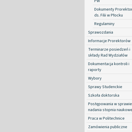
PW
Dokumenty Prorekto
ds. Filii w Płocku
Regulaminy
Sprawozdania
Informacje Prorektorów
Terminarze posiedzeń i
składy Rad Wydziałów
Dokumentacja kontroli i
raporty
Wybory
Sprawy Studenckie
Szkoła doktorska
Postępowania w sprawie
nadania stopnia naukow
Praca w Politechnice
Zamówienia publiczne