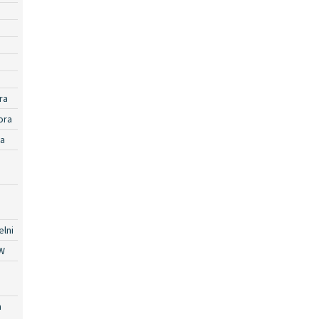
ra
ora
ra
lni
W
a