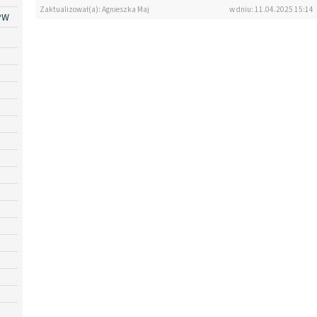
Zaktualizował(a): Agnieszka Maj
w dniu: 11.04.2025 15:14
PW