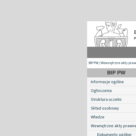
BIP PW
/
Wewnętrzne akty pra
BIP PW
Informacje ogólne
Ogłoszenia
Struktura uczelni
Skład osobowy
Władze
Wewnętrzne akty prawn
Dokumenty ogólne