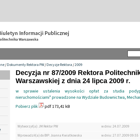
wne
/
Dokumenty Rektora PW
/
Decyzje Rektora
/
2009
Decyzja nr 87/2009 Rektora Politechnik
Warszawskiej z dnia 24 lipca 2009 r.
w sprawie ustalenia wysokości opłat za studia podyp
nieruchomościami" prowadzone na Wydziale Budownictwa, Mechani
Pobierz plik
pdf 173,41 kB
Wytworzył(a): JM Rektor PW
w dniu: 24.07.2009
e
Wprowadził(a) do BIP: Joanna Kwiatkowska
w dniu: 27.07.2009 09:55