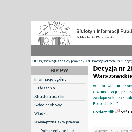
BIP PW
/
Wewnętrzne akty prawne
/
Dokumenty Rektora PW
/
Decyzj
Decyzja nr 2
BIP PW
Warszawskiej
Informacje ogólne
w sprawie uruchomi
Ogłoszenia
dokumentacji proje
Struktura uczelni
zasilających oraz 
Politechniki 1"
Skład osobowy
Pobierz plik
pdf 19
Władze
Wewnętrzne akty prawne
Dokumenty ogólne
Wytworzył(a): JM Rektor P