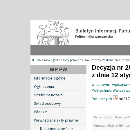
BIP PW
/
Wewnętrzne akty prawne
/
Dokumenty Rektora PW
/
Decyzj
Decyzja nr 2
BIP PW
z dnia 12 sty
Informacje ogólne
w sprawie wpisania 
Ogłoszenia
Politechniki Warszaws
Struktura uczelni
Pobierz plik
pdf 17
Skład osobowy
Władze
Wytworzył(a): JM Rektor P
Wewnętrzne akty prawne
Wprowadził(a) do BIP: Jo
Dokumenty ogólne