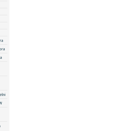
ra
ora
ra
lni
W
a