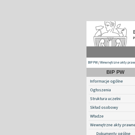
BIP PW
/
Wewnętrzne akty pra
BIP PW
Informacje ogólne
Ogłoszenia
Struktura uczelni
Skład osobowy
Władze
Wewnętrzne akty prawn
Dokumenty ogólne