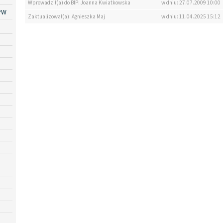
Wprowadził(a) do BIP: Joanna Kwiatkowska
w dniu: 27.07.2009 10:00
PW
Zaktualizował(a): Agnieszka Maj
w dniu: 11.04.2025 15:12