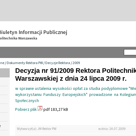
wne
/
Dokumenty Rektora PW
/
Decyzje Rektora
/
2009
Decyzja nr 91/2009 Rektora Politechnik
Warszawskiej z dnia 24 lipca 2009 r.
w sprawie ustalenia wysokości opłat za studia podyplomowe "Wied
wykorzystaniu Funduszy Europejskich" prowadzone na Kolegiu
Społecznych
Pobierz plik
pdf 183,27 kB
e
Wytworzył(a): JM Rektor PW
w dniu: 24.07.2009