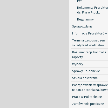
PW
Dokumenty Prorekto
ds. Filii w Płocku
Regulaminy
Sprawozdania
Informacje Prorektorów
Terminarze posiedzeń i
składy Rad Wydziałów
Dokumentacja kontroli i
raporty
Wybory
Sprawy Studenckie
Szkoła doktorska
Postępowania w sprawie
nadania stopnia naukow
Praca w Politechnice
Zamówienia publiczne