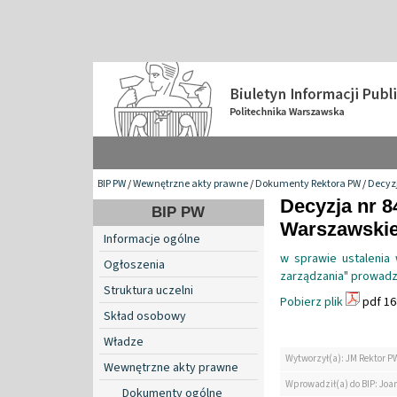
BIP PW
/
Wewnętrzne akty prawne
/
Dokumenty Rektora PW
/
Decyzj
Decyzja nr 8
BIP PW
Warszawskiej
Informacje ogólne
w sprawie ustalenia
Ogłoszenia
zarządzania" prowadz
Struktura uczelni
Pobierz plik
pdf 16
Skład osobowy
Władze
Wytworzył(a): JM Rektor P
Wewnętrzne akty prawne
Wprowadził(a) do BIP: Jo
Dokumenty ogólne