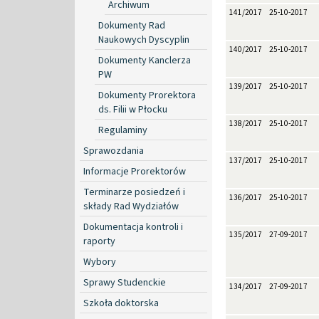
Archiwum
141/2017
25-10-2017
Dokumenty Rad
Naukowych Dyscyplin
140/2017
25-10-2017
Dokumenty Kanclerza
PW
139/2017
25-10-2017
Dokumenty Prorektora
ds. Filii w Płocku
138/2017
25-10-2017
Regulaminy
Sprawozdania
137/2017
25-10-2017
Informacje Prorektorów
Terminarze posiedzeń i
136/2017
25-10-2017
składy Rad Wydziałów
Dokumentacja kontroli i
135/2017
27-09-2017
raporty
Wybory
Sprawy Studenckie
134/2017
27-09-2017
Szkoła doktorska