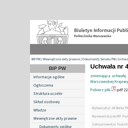
BIP PW
/
Wewnętrzne akty prawne
/
Dokumenty Senatu PW
/
Uchwa
Uchwała nr 4
BIP PW
zmieniająca uchwałę
Informacje ogólne
Warszawskiej Krajowyc
Ogłoszenia
Pobierz plik
pdf 22
Struktura uczelni
Skład osobowy
Wytworzył(a): JM Rektor P
Władze
Wprowadził(a) do BIP: Paul
Wewnętrzne akty prawne
Zaktualizował(a): Paula Kr
Dokumenty ogólne