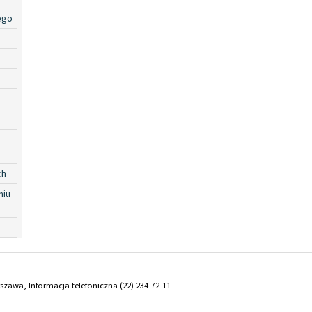
ego
ch
niu
arszawa, Informacja telefoniczna (22) 234-72-11