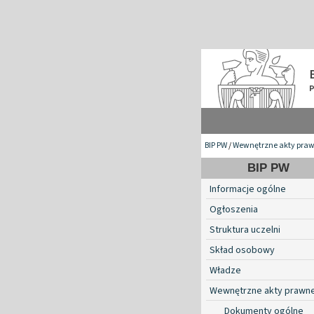
BIP PW
/
Wewnętrzne akty pra
BIP PW
Informacje ogólne
Ogłoszenia
Struktura uczelni
Skład osobowy
Władze
Wewnętrzne akty prawn
Dokumenty ogólne