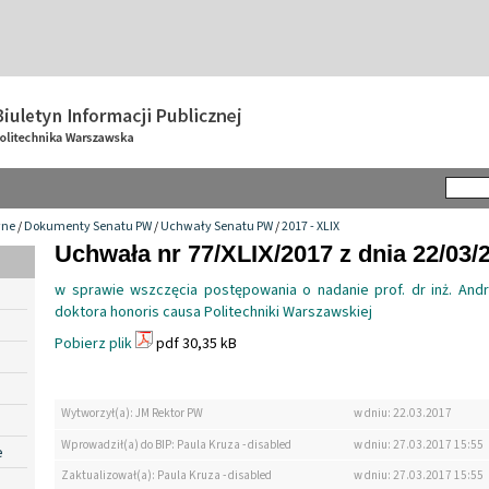
wne
/
Dokumenty Senatu PW
/
Uchwały Senatu PW
/
2017 - XLIX
Uchwała nr 77/XLIX/2017 z dnia 22/03/
w sprawie wszczęcia postępowania o nadanie prof. dr inż. And
doktora honoris causa Politechniki Warszawskiej
Pobierz plik
pdf 30,35 kB
Wytworzył(a): JM Rektor PW
w dniu: 22.03.2017
Wprowadził(a) do BIP: Paula Kruza - disabled
w dniu: 27.03.2017 15:55
e
Zaktualizował(a): Paula Kruza - disabled
w dniu: 27.03.2017 15:55