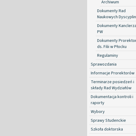
Archiwum
Dokumenty Rad
Naukowych Dyscyplin
Dokumenty Kanclerz
PW
Dokumenty Prorekto
ds. Filii w Płocku
Regulaminy
Sprawozdania
Informacje Prorektorów
Terminarze posiedzeń i
składy Rad Wydziałów
Dokumentacja kontroli i
raporty
Wybory
Sprawy Studenckie
Szkoła doktorska