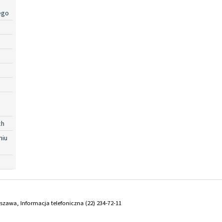
ego
ch
niu
arszawa, Informacja telefoniczna (22) 234-72-11