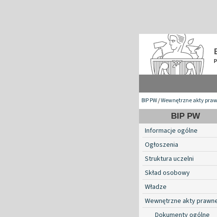
BIP PW
/
Wewnętrzne akty pra
BIP PW
Informacje ogólne
Ogłoszenia
Struktura uczelni
Skład osobowy
Władze
Wewnętrzne akty prawn
Dokumenty ogólne