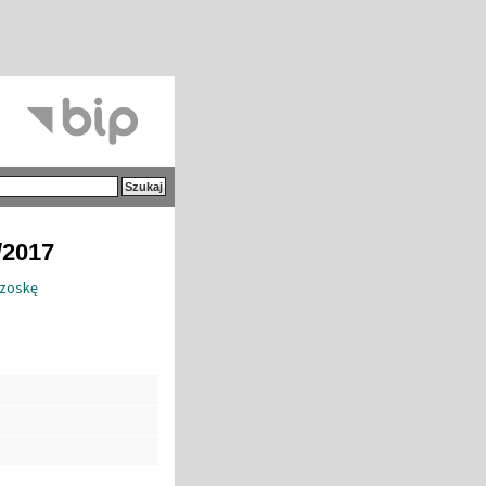
/2017
rzoskę