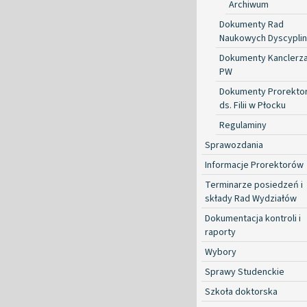
Archiwum
Dokumenty Rad
Naukowych Dyscyplin
Dokumenty Kanclerz
PW
Dokumenty Prorekto
ds. Filii w Płocku
Regulaminy
Sprawozdania
Informacje Prorektorów
Terminarze posiedzeń i
składy Rad Wydziałów
Dokumentacja kontroli i
raporty
Wybory
Sprawy Studenckie
Szkoła doktorska