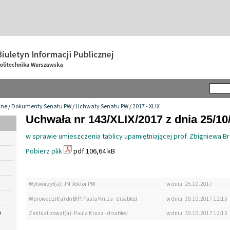
wne
/
Dokumenty Senatu PW
/
Uchwały Senatu PW
/
2017 - XLIX
Uchwała nr 143/XLIX/2017 z dnia 25/10
w sprawie umieszczenia tablicy upamiętniającej prof. Zbigniewa B
Pobierz plik
pdf 106,64 kB
Wytworzył(a): JM Rektor PW
w dniu: 25.10.2017
Wprowadził(a) do BIP: Paula Kruza - disabled
w dniu: 30.10.2017 12:15
e
Zaktualizował(a): Paula Kruza - disabled
w dniu: 30.10.2017 12:15