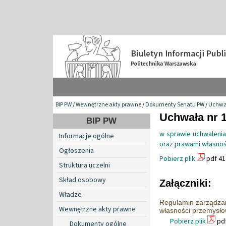
BIP PW
/
Wewnętrzne akty prawne
/
Dokumenty Senatu PW
/
Uchwa
Uchwała nr 1
BIP PW
w sprawie uchwalenia
Informacje ogólne
oraz prawami własnoś
Ogłoszenia
Pobierz plik
pdf 41
Struktura uczelni
Skład osobowy
Załączniki:
Władze
Regulamin zarządzan
Wewnętrzne akty prawne
własności przemysłow
Pobierz plik
pdf
Dokumenty ogólne