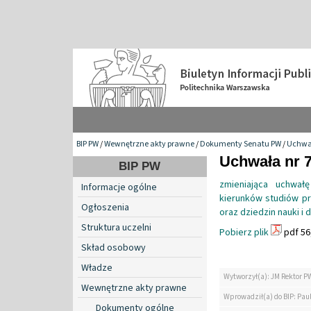
BIP PW
/
Wewnętrzne akty prawne
/
Dokumenty Senatu PW
/
Uchwa
Uchwała nr 7
BIP PW
zmieniająca uchwał
Informacje ogólne
kierunków studiów p
Ogłoszenia
oraz dziedzin nauki i
Struktura uczelni
Pobierz plik
pdf 56
Skład osobowy
Władze
Wytworzył(a): JM Rektor P
Wewnętrzne akty prawne
Wprowadził(a) do BIP: Paul
Dokumenty ogólne