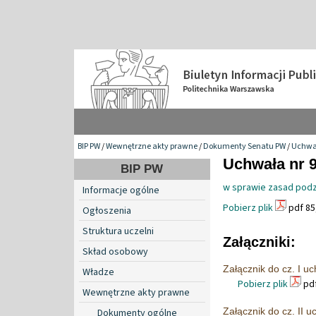
BIP PW
/
Wewnętrzne akty prawne
/
Dokumenty Senatu PW
/
Uchwa
Uchwała nr 9
BIP PW
w sprawie zasad podzi
Informacje ogólne
Pobierz plik
pdf 85
Ogłoszenia
Struktura uczelni
Załączniki:
Skład osobowy
Załącznik do cz. I u
Władze
Pobierz plik
pdf
Wewnętrzne akty prawne
Załącznik do cz. II 
Dokumenty ogólne