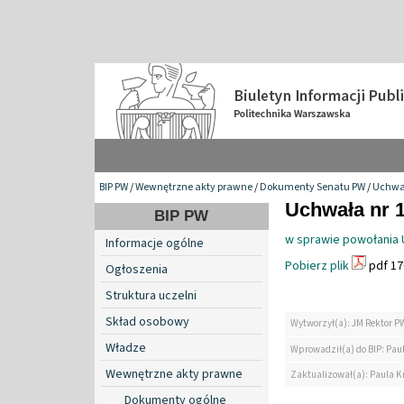
BIP PW
/
Wewnętrzne akty prawne
/
Dokumenty Senatu PW
/
Uchwa
Uchwała nr 1
BIP PW
w sprawie powołania U
Informacje ogólne
Pobierz plik
pdf 17
Ogłoszenia
Struktura uczelni
Skład osobowy
Wytworzył(a): JM Rektor P
Władze
Wprowadził(a) do BIP: Paul
Wewnętrzne akty prawne
Zaktualizował(a): Paula Kr
Dokumenty ogólne