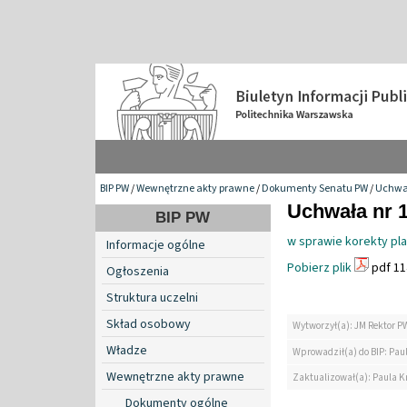
BIP PW
/
Wewnętrzne akty prawne
/
Dokumenty Senatu PW
/
Uchwa
Uchwała nr 1
BIP PW
w sprawie korekty pl
Informacje ogólne
Pobierz plik
pdf 11
Ogłoszenia
Struktura uczelni
Skład osobowy
Wytworzył(a): JM Rektor P
Władze
Wprowadził(a) do BIP: Paul
Wewnętrzne akty prawne
Zaktualizował(a): Paula Kr
Dokumenty ogólne