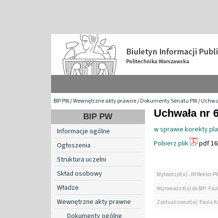
BIP PW
/
Wewnętrzne akty prawne
/
Dokumenty Senatu PW
/
Uchwa
Uchwała nr 6
BIP PW
w sprawie korekty pl
Informacje ogólne
Pobierz plik
pdf 16
Ogłoszenia
Struktura uczelni
Skład osobowy
Wytworzył(a): JM Rektor P
Władze
Wprowadził(a) do BIP: Paul
Wewnętrzne akty prawne
Zaktualizował(a): Paula Kr
Dokumenty ogólne