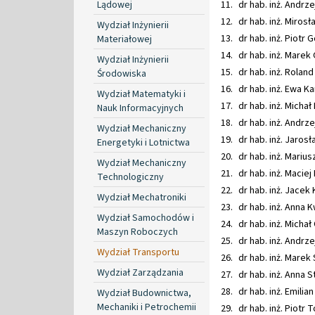
Lądowej
dr hab. inż. 
dr hab. inż. Miros
Wydział Inżynierii
dr hab. in
Materiałowej
dr hab. inż. Marek 
Wydział Inżynierii
dr hab. inż
Środowiska
dr hab. inż. Ewa Ka
Wydział Matematyki i
dr hab. inż. Michał
Nauk Informacyjnych
dr hab. inż. Andrze
Wydział Mechaniczny
dr hab. inż. Jaros
Energetyki i Lotnictwa
dr hab. inż. Marius
Wydział Mechaniczny
dr hab. in
Technologiczny
dr hab. inż. Jacek
Wydział Mechatroniki
dr hab. inż. Anna 
Wydział Samochodów i
dr hab. inż
Maszyn Roboczych
dr hab. inż
Wydział Transportu
dr hab. inż. Marek
Wydział Zarządzania
dr hab. inż
dr hab. inż. 
Wydział Budownictwa,
Mechaniki i Petrochemii
dr hab. inż. Piotr 