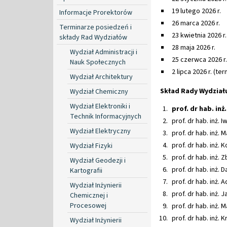
19 lutego 2026 r.
Informacje Prorektorów
26 marca 2026 r.
Terminarze posiedzeń i
23 kwietnia 2026 r.
składy Rad Wydziałów
28 maja 2026 r.
Wydział Administracji i
25 czerwca 2026 r.
Nauk Społecznych
2 lipca 2026 r. (t
Wydział Architektury
Skład Rady Wydział
Wydział Chemiczny
Wydział Elektroniki i
prof. dr hab. i
Technik Informacyjnych
prof. dr hab. inż.
Wydział Elektryczny
prof. dr hab. inż.
prof. dr hab
Wydział Fizyki
prof. dr
Wydział Geodezji i
prof. dr hab. inż. 
Kartografii
prof. dr hab. inż.
Wydział Inżynierii
prof. dr
Chemicznej i
Procesowej
prof. dr hab. inż. 
prof. dr hab. inż.
Wydział Inżynierii