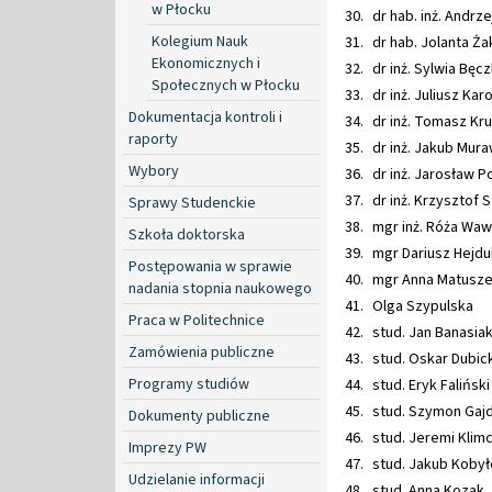
w Płocku
dr hab. 
Kolegium Nauk
dr hab. Jolanta Ża
Ekonomicznych i
dr inż. Sylwia Bęc
Społecznych w Płocku
dr inż. Juliusz Karo
Dokumentacja kontroli i
dr inż. Tomasz Kru
raporty
dr inż. Jakub Mura
Wybory
dr inż. Jarosław P
dr inż. Krzysztof 
Sprawy Studenckie
mgr inż. Róża Waw
Szkoła doktorska
mgr Dariusz Hejdu
Postępowania w sprawie
mgr Anna Matuszew
nadania stopnia naukowego
Olga Szypulska
Praca w Politechnice
stud. Jan Banasia
Zamówienia publiczne
stud. Oskar Dubick
Programy studiów
stud. Eryk Faliński
stud. Szymon Gaj
Dokumenty publiczne
stud. Jeremi Klim
Imprezy PW
stud. Jakub Kobył
Udzielanie informacji
stud. Anna Kozak