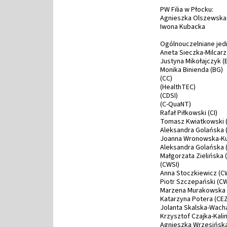
PW Filia w Płocku:
Agnieszka Olszewska
Iwona Kubacka
Ogólnouczelniane jedn
Aneta Sieczka-Milcarz
Justyna Mikołajczyk (
Monika Binienda (BG)
(CC)
(HealthTEC)
(CDSI)
(C-QuaNT)
Rafał Piłkowski (CI)
Tomasz Kwiatkowski (
Aleksandra Golańska 
Joanna Wronowska-Ku
Aleksandra Golańska 
Małgorzata Zielińska 
(CWSI)
Anna Stoczkiewicz (C
Piotr Szczepański (C
Marzena Murakowska
Katarzyna Potera (C
Jolanta Skalska-Wacha
Krzysztof Czajka-Kal
Agnieszka Wrzesińsk