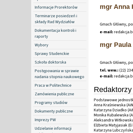
mgr Anna 
Informacje Prorektorów
Terminarze posiedzeń i
składy Rad Wydziałów
Gmach Główny, po
Dokumentacja kontroli i
e-mail:
redakcja
.
b
raporty
mgr Paula
Wybory
Sprawy Studenckie
Szkoła doktorska
Gmach Główny, po
tel. wew.:
(22) 23
Postępowania w sprawie
e-mail:
redakcja
.
b
nadania stopnia naukowego
Praca w Politechnice
Redaktorzy
Zamówienia publiczne
Podstawowe jednostki
Programy studiów
Anna Kraśniewska (Ai
Katarzyna Dziadko (Ai
Dokumenty publiczne
Monika Kubalewska (A
Imprezy PW
Aleksandra Witkowska
Elżbieta Matyjasiak (EiT
Udzielanie informacji
Katarzyna Lubczyńska 