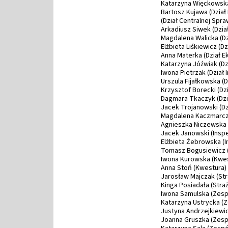
Katarzyna Więckowska
Bartosz Kujawa (Dział
(Dział Centralnej Spr
Arkadiusz Siwek (Dzia
Magdalena Walicka (Dz
Elżbieta Liśkiewicz (D
Anna Materka (Dział 
Katarzyna Jóźwiak (Dzi
Iwona Pietrzak (Dział
Urszula Fijałkowska (D
Krzysztof Borecki (Dz
Dagmara Tkaczyk (Dzia
Jacek Trojanowski (Dz
Magdalena Kaczmarczy
Agnieszka Niczewska 
Jacek Janowski (Inspe
Elżbieta Żebrowska (I
Tomasz Bogusiewicz (
Iwona Kurowska (Kwes
Anna Stoń (Kwestura)
Jarosław Majczak (St
Kinga Posiadała (Stra
Iwona Samulska (Zes
Katarzyna Ustrycka (
Justyna Andrzejkiewi
Joanna Gruszka (Zespó