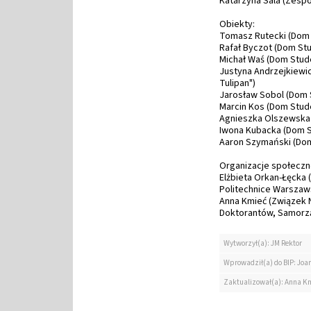
Katarzyna Sala (Zespó
Obiekty:
Tomasz Rutecki (Dom 
Rafał Byczot (Dom Stu
Michał Waś (Dom Stude
Justyna Andrzejkiewic
Tulipan")
Jarosław Sobol (Dom 
Marcin Kos (Dom Stude
Agnieszka Olszewska 
Iwona Kubacka (Dom S
Aaron Szymański (Dom
Organizacje społeczn
Elżbieta Orkan-Łęcka
Politechnice Warszaws
Anna Kmieć (Związek 
Doktorantów, Samorz
Wytworzył(a): JM Rektor
Wprowadził(a) do BIP: Jo
Zaktualizował(a): Anna K