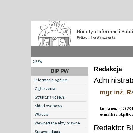
BIP PW
Redakcja
BIP PW
Administra
Informacje ogólne
Ogłoszenia
mgr inż. R
Struktura uczelni
Skład osobowy
tel. wew.:
(22) 23
e-mail:
rafal
.
pilk
Władze
Wewnętrzne akty prawne
Redaktor B
Sprawozdania