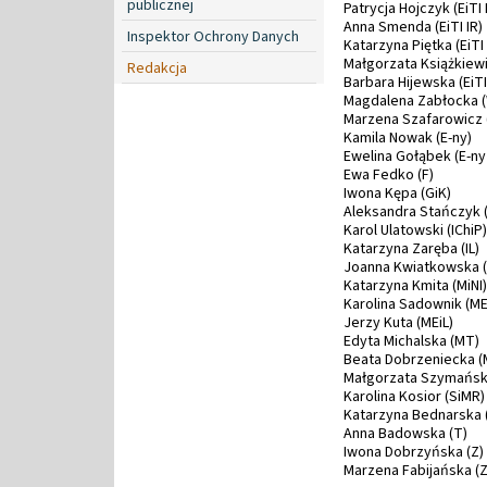
publicznej
Patrycja Hojczyk (EiTI 
Anna Smenda (EiTI IR)
Inspektor Ochrony Danych
Katarzyna Piętka (EiTI 
Małgorzata Książkiewicz
Redakcja
Barbara Hijewska (EiTI
Magdalena Zabłocka (
Marzena Szafarowicz 
Kamila Nowak (E-ny)
Ewelina Gołąbek (E-ny
Ewa Fedko (F)
Iwona Kępa (GiK)
Aleksandra Stańczyk (
Karol Ulatowski (IChiP)
Katarzyna Zaręba (IL)
Joanna Kwiatkowska (
Katarzyna Kmita (MiNI)
Karolina Sadownik (ME
Jerzy Kuta (MEiL)
Edyta Michalska (MT)
Beata Dobrzeniecka (
Małgorzata Szymańsk
Karolina Kosior (SiMR)
Katarzyna Bednarska 
Anna Badowska (T)
Iwona Dobrzyńska (Z)
Marzena Fabijańska (Z