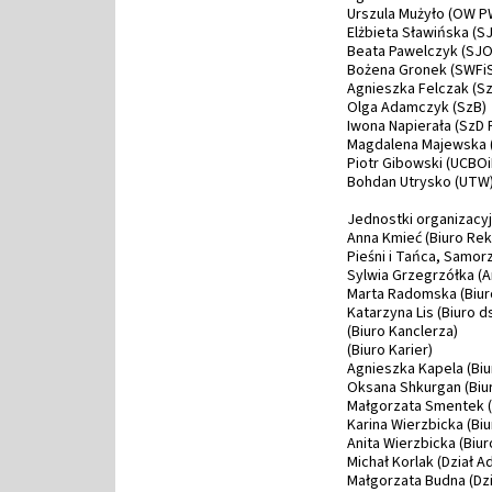
Urszula Mużyło (OW P
Elżbieta Sławińska (S
Beata Pawelczyk (SJO
Bożena Gronek (SWFi
Agnieszka Felczak (S
Olga Adamczyk (SzB)
Iwona Napierała (SzD
Magdalena Majewska 
Piotr Gibowski (UCBOi
Bohdan Utrysko (UTW
Jednostki organizacyjn
Anna Kmieć (Biuro Re
Pieśni i Tańca, Samo
Sylwia Grzegrzółka (
Marta Radomska (Biuro
Katarzyna Lis (Biuro 
(Biuro Kanclerza)
(Biuro Karier)
Agnieszka Kapela (Biu
Oksana Shkurgan (Biu
Małgorzata Smentek (
Karina Wierzbicka (B
Anita Wierzbicka (Bi
Michał Korlak (Dział 
Małgorzata Budna (Dzi