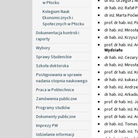
dr inż. Grzegorz Ni
w Płocku
dr hab. inż. Rafał 
Kolegium Nauk
dr inż. Marta Poćwi
Ekonomicznych i
prof. dr hab. inż.
Społecznych w Płocku
dr hab. inż. Miros
Dokumentacja kontroli i
dr hab. inż. Krzys
raporty
prof. dr hab. inż. 
Wybory
Wydziału
Sprawy Studenckie
dr hab. inż. Cezar
dr hab. inż. Miros
Szkoła doktorska
prof. dr hab. inż. K
Postępowania w sprawie
dr hab. inż. Łukas
nadania stopnia naukowego
dr hab. inż. Andrz
Praca w Politechnice
dr hab. inż. Arkadi
Zamówienia publiczne
prof. dr hab. inż.
Programy studiów
prof. dr hab. inż. 
Dokumenty publiczne
prof. dr hab. inż.
dr hab. inż. Toma
Imprezy PW
prof. dr hab. inż.
Udzielanie informacji