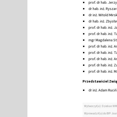
prof. dr hab. Jerz
dr hab. inż. Ryszar
dr inż. Witold Mirsk
dr hab. inż. Zbysła
prof. dr hab. inż.
prof. dr hab. inż.
mgr Magdalena S
prof. dr hab. inż. 
prof. dr hab. inż.
prof. dr hab. inż.
prof. dr hab. inż.
prof. dr hab. inż.
Przedstawiciel Zwi
dr inż. Adam Ruciń
Wytworzył(a): Dziekan WM
Wprowadził(a) do BIP: Jo