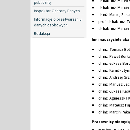
dr hab. inż. Marek 
publicznej
dr hab. inż. Marcin
Inspektor Ochrony Danych
dr inż. Maciej Zasu
Informacje o przetwarzaniu
prof. dr hab. inż. 
danych osobowych
dr hab. inż. Marcin
Redakcja
Inni nauczyciele ak
dr inż. Tomasz Bo
dr inż. Paweł Bor
dr inż. Łukasz Bor
dr inż. Kamil Futy
dr inż. Andrzej Gr
dr inż. Mariusz Ja
dr inż. Łukasz Kap
dr inż. Agnieszka 
dr inż. Mateusz Pa
dr inż. Marcin Pęka
Pracownicy niebędą