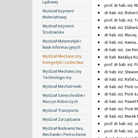
Lądowej
prof. dr hab. inż. 
Wydział Inżynierii
dr hab. inż. Robert
Materiałowej
prof. dr hab. inż
Wydział Inżynierii
dr hab. inż. Elżbie
Środowiska
dr hab. inż. Maciej
Wydział Matematyki i
dr hab. inż. Hanna
Nauk Informacyjnych
dr hab. inż. Jan Ki
Wydział Mechaniczny
dr hab. Nataliya Ki
Energetyki i Lotnictwa
prof. dr hab. inż. 
Wydział Mechaniczny
dr hab. inż. Sławom
Technologiczny
dr hab. inż. Rafał 
Wydział Mechatroniki
dr hab. inż. Piotr L
dr hab. inż. Piotr 
Wydział Samochodów i
Maszyn Roboczych
dr hab. inż. Paweł 
dr hab. inż. Piotr 
Wydział Transportu
dr hab. inż. Marek 
Wydział Zarządzania
prof. dr hab. inż. 
Wydział Budownictwa,
prof. dr hab. inż. 
Mechaniki i Petrochemii