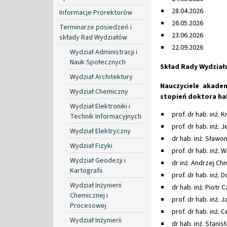
28.04.2026
Informacje Prorektorów
26.05.2026
Terminarze posiedzeń i
23.06.2026
składy Rad Wydziałów
22.09.2026
Wydział Administracji i
Nauk Społecznych
Skład Rady Wydział
Wydział Architektury
Nauczyciele akadem
Wydział Chemiczny
stopień doktora ha
Wydział Elektroniki i
prof. dr hab. inż.
Technik Informacyjnych
prof. dr hab. inż.
Wydział Elektryczny
dr hab. inż. Sławom
Wydział Fizyki
prof. dr hab. inż. 
Wydział Geodezji i
dr inż. Andrzej Chm
Kartografii
prof. dr hab. inż.
Wydział Inżynierii
dr hab. inż. Piotr 
Chemicznej i
prof. dr hab. inż. 
Procesowej
prof. dr hab. inż. 
Wydział Inżynierii
dr hab. inż. Stani