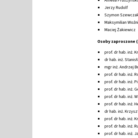
Amelia Pruszyńsk
Jerzy Rudolf
Szymon Szewcza
Maksymilian Woźn
Maciej Żakiewicz
Osoby zaproszone 
prof. dr hab. inż.
dr hab. inż. Stani
mgr inż. Andrzej B
prof. dr hab. inż.
prof. dr hab. inż. 
prof. dr hab. inż.
prof. dr hab. inż.
prof. dr hab. inż.
dr hab. inż. Krzys
prof. dr hab. inż. 
prof. dr hab. inż.
prof. dr hab. inż.