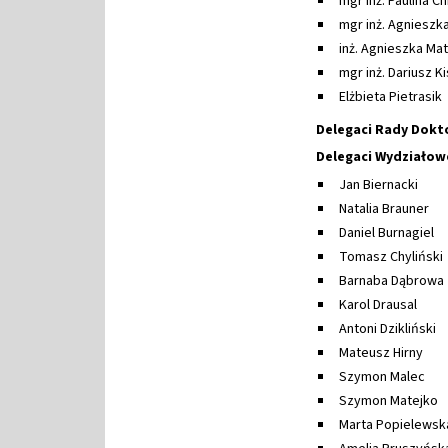
mgr inż. Paulina C
mgr inż. Agnieszka
inż. Agnieszka Ma
mgr inż. Dariusz Ki
Elżbieta Pietrasik
Delegaci Rady Dokt
Delegaci Wydziało
Jan Biernacki
Natalia Brauner
Daniel Burnagiel
Tomasz Chyliński
Barnaba Dąbrowa
Karol Drausal
Antoni Dzikliński
Mateusz Hirny
Szymon Malec
Szymon Matejko
Marta Popielewsk