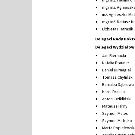
mgr inż. Paulina C
mgr inż. Agnieszka
inż. Agnieszka Ma
mgr inż. Dariusz Ki
Elżbieta Pietrasik
Delegaci Rady Dokt
Delegaci Wydziało
Jan Biernacki
Natalia Brauner
Daniel Burnagiel
Tomasz Chyliński
Barnaba Dąbrowa
Karol Drausal
Antoni Dzikliński
Mateusz Hirny
Szymon Malec
Szymon Matejko
Marta Popielewsk