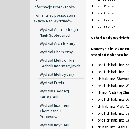
28.04.2026
Informacje Prorektorów
26.05.2026
Terminarze posiedzeń i
23.06.2026
składy Rad Wydziałów
22.09.2026
Wydział Administracji i
Nauk Społecznych
Skład Rady Wydział
Wydział Architektury
Nauczyciele akadem
Wydział Chemiczny
stopień doktora ha
Wydział Elektroniki i
prof. dr hab. inż.
Technik Informacyjnych
prof. dr hab. inż.
Wydział Elektryczny
dr hab. inż. Sławom
Wydział Fizyki
prof. dr hab. inż. 
Wydział Geodezji i
dr inż. Andrzej Chm
Kartografii
prof. dr hab. inż.
Wydział Inżynierii
dr hab. inż. Piotr 
Chemicznej i
prof. dr hab. inż. 
Procesowej
prof. dr hab. inż. 
Wydział Inżynierii
dr hab. inż. Stani