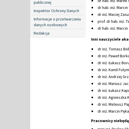
dr hab. inż. Marek 
publicznej
dr hab. inż. Marcin
Inspektor Ochrony Danych
dr inż. Maciej Zasu
Informacje o przetwarzaniu
prof. dr hab. inż. 
danych osobowych
dr hab. inż. Marcin
Redakcja
Inni nauczyciele ak
dr inż. Tomasz Bo
dr inż. Paweł Bor
dr inż. Łukasz Bor
dr inż. Kamil Futy
dr inż. Andrzej Gr
dr inż. Mariusz Ja
dr inż. Łukasz Kap
dr inż. Agnieszka 
dr inż. Mateusz Pa
dr inż. Marcin Pęka
Pracownicy niebędą