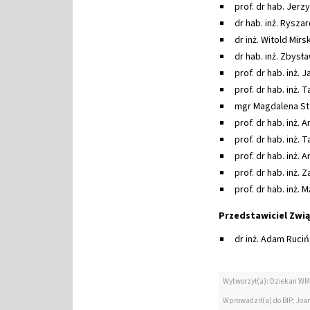
prof. dr hab. Jerz
dr hab. inż. Ryszar
dr inż. Witold Mirsk
dr hab. inż. Zbysła
prof. dr hab. inż.
prof. dr hab. inż.
mgr Magdalena S
prof. dr hab. inż. 
prof. dr hab. inż.
prof. dr hab. inż.
prof. dr hab. inż.
prof. dr hab. inż.
Przedstawiciel Zwi
dr inż. Adam Ruciń
Wytworzył(a): Dziekan WM
Wprowadził(a) do BIP: Jo