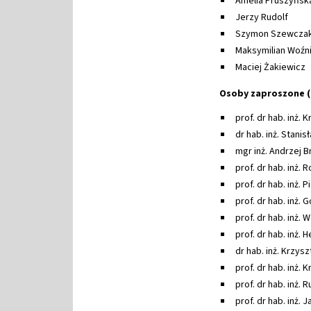
Amelia Pruszyńsk
Jerzy Rudolf
Szymon Szewcza
Maksymilian Woźn
Maciej Żakiewicz
Osoby zaproszone 
prof. dr hab. inż.
dr hab. inż. Stani
mgr inż. Andrzej B
prof. dr hab. inż.
prof. dr hab. inż. 
prof. dr hab. inż.
prof. dr hab. inż.
prof. dr hab. inż.
dr hab. inż. Krzys
prof. dr hab. inż. 
prof. dr hab. inż.
prof. dr hab. inż.