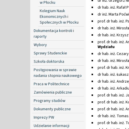
dr inż. Grzegorz Ni
w Płocku
dr hab. inż. Rafał 
Kolegium Nauk
dr inż. Marta Poćwi
Ekonomicznych i
prof. dr hab. inż.
Społecznych w Płocku
dr hab. inż. Miros
Dokumentacja kontroli i
dr hab. inż. Krzys
raporty
prof. dr hab. inż. 
Wybory
Wydziału
Sprawy Studenckie
dr hab. inż. Cezar
dr hab. inż. Miros
Szkoła doktorska
prof. dr hab. inż. K
Postępowania w sprawie
dr hab. inż. Łukas
nadania stopnia naukowego
dr hab. inż. Andrz
Praca w Politechnice
dr hab. inż. Arkadi
Zamówienia publiczne
prof. dr hab. inż.
Programy studiów
prof. dr hab. inż. 
Dokumenty publiczne
prof. dr hab. inż.
dr hab. inż. Toma
Imprezy PW
prof. dr hab. inż.
Udzielanie informacji