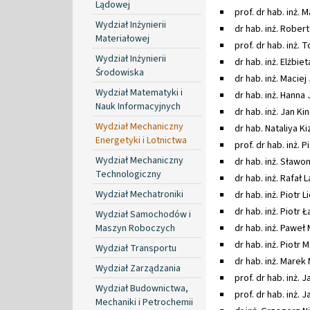
Lądowej
prof. dr hab. inż. 
Wydział Inżynierii
dr hab. inż. Robert
Materiałowej
prof. dr hab. inż
Wydział Inżynierii
dr hab. inż. Elżbie
Środowiska
dr hab. inż. Maciej
Wydział Matematyki i
dr hab. inż. Hanna
Nauk Informacyjnych
dr hab. inż. Jan Ki
Wydział Mechaniczny
dr hab. Nataliya Ki
Energetyki i Lotnictwa
prof. dr hab. inż. 
Wydział Mechaniczny
dr hab. inż. Sławom
Technologiczny
dr hab. inż. Rafał 
Wydział Mechatroniki
dr hab. inż. Piotr L
dr hab. inż. Piotr 
Wydział Samochodów i
Maszyn Roboczych
dr hab. inż. Paweł 
dr hab. inż. Piotr 
Wydział Transportu
dr hab. inż. Marek 
Wydział Zarządzania
prof. dr hab. inż. 
Wydział Budownictwa,
prof. dr hab. inż. 
Mechaniki i Petrochemii