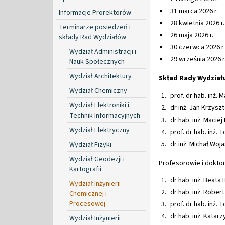
31 marca 2026 r.
Informacje Prorektorów
28 kwietnia 2026 r.
Terminarze posiedzeń i
26 maja 2026 r.
składy Rad Wydziałów
30 czerwca 2026 r.
Wydział Administracji i
29 września 2026 r
Nauk Społecznych
Wydział Architektury
Skład Rady Wydział
Wydział Chemiczny
prof. dr hab. inż.
Wydział Elektroniki i
dr inż. Jan Krzysz
Technik Informacyjnych
dr hab. inż. Maciej
Wydział Elektryczny
prof. dr hab. inż.
dr inż. Michał Woj
Wydział Fizyki
Wydział Geodezji i
Profesorowie i doktor
Kartografii
dr hab. inż. Beata
Wydział Inżynierii
dr hab. inż. Robert
Chemicznej i
Procesowej
prof. dr hab. inż.
dr hab. inż. Kata
Wydział Inżynierii