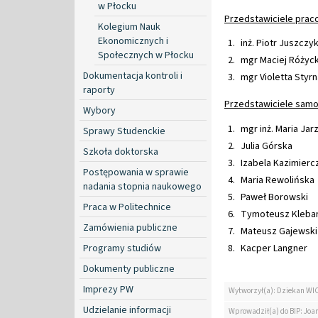
w Płocku
Przedstawiciele praco
Kolegium Nauk
Ekonomicznych i
inż. Piotr Juszczy
Społecznych w Płocku
mgr Maciej Różyck
Dokumentacja kontroli i
mgr Violetta Styrn
raporty
Przedstawiciele sam
Wybory
mgr inż. Maria Ja
Sprawy Studenckie
Julia Górska
Szkoła doktorska
Izabela Kazimierc
Postępowania w sprawie
Maria Rewolińska
nadania stopnia naukowego
Paweł Borowski
Praca w Politechnice
Tymoteusz Kleban
Zamówienia publiczne
Mateusz Gajewski
Programy studiów
Kacper Langner
Dokumenty publiczne
Imprezy PW
Wytworzył(a): Dziekan WI
Udzielanie informacji
Wprowadził(a) do BIP: Jo