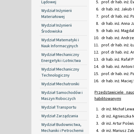
Lądowej
prof. dr hab. inż. 
dr hab. inż. Jakub 
Wydział Inżynierii
prof. dr hab. inż. 
Materiałowej
dr hab. inż. Anna 
Wydział Inżynierii
dr hab. inż. Magda
Środowiska
dr hab. inż. Andrze
Wydział Matematyki i
prof. dr hab. inż.
Nauk Informacyjnych
prof. dr hab. inż. 
Wydział Mechaniczny
dr hab. inż. Rafał
Energetyki i Lotnictwa
dr hab. inż. Anton
Wydział Mechaniczny
prof. dr hab. inż.
Technologiczny
dr hab. inż. Maciej
Wydział Mechatroniki
Przedstawiciele nau
Wydział Samochodów i
Maszyn Roboczych
habilitowanymi
Wydział Transportu
dr inż. Michał Lew
Wydział Zarządzania
dr inż. Agnieszk
dr inż. Artur Poświ
Wydział Budownictwa,
Mechaniki i Petrochemii
dr inż. Mariusz Za