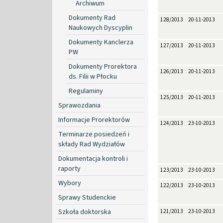
Archiwum
Dokumenty Rad
128/2013
20-11-2013
Naukowych Dyscyplin
Dokumenty Kanclerza
127/2013
20-11-2013
PW
Dokumenty Prorektora
126/2013
20-11-2013
ds. Filii w Płocku
Regulaminy
125/2013
20-11-2013
Sprawozdania
Informacje Prorektorów
124/2013
23-10-2013
Terminarze posiedzeń i
składy Rad Wydziałów
Dokumentacja kontroli i
raporty
123/2013
23-10-2013
Wybory
122/2013
23-10-2013
Sprawy Studenckie
Szkoła doktorska
121/2013
23-10-2013