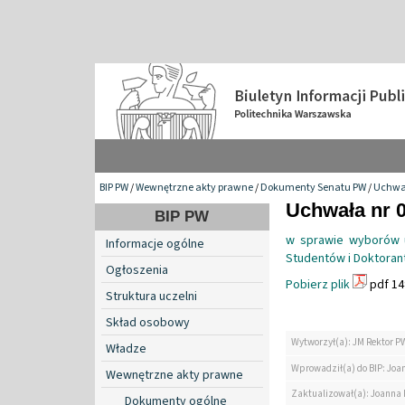
BIP PW
/
Wewnętrzne akty prawne
/
Dokumenty Senatu PW
/
Uchwa
Uchwała nr 0
BIP PW
w sprawie wyborów u
Informacje ogólne
Studentów i Doktora
Ogłoszenia
Pobierz plik
pdf 14
Struktura uczelni
Skład osobowy
Wytworzył(a): JM Rektor P
Władze
Wprowadził(a) do BIP: Jo
Wewnętrzne akty prawne
Zaktualizował(a): Joanna
Dokumenty ogólne