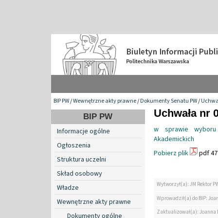
BIP PW
/
Wewnętrzne akty prawne
/
Dokumenty Senatu PW
/
Uchwa
Uchwała nr 0
BIP PW
w sprawie wyboru c
Informacje ogólne
Akademickich
Ogłoszenia
Pobierz plik
pdf 47
Struktura uczelni
Skład osobowy
Wytworzył(a): JM Rektor P
Władze
Wprowadził(a) do BIP: Jo
Wewnętrzne akty prawne
Zaktualizował(a): Joanna
Dokumenty ogólne