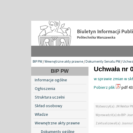
BIP PW
/
Wewnętrzne akty prawne
/
Dokumenty Senatu PW
/
Uchwa
Uchwała nr 0
BIP PW
w sprawie zmian w sk
Informacje ogólne
Pobierz plik
pdf 43
Ogłoszenia
Struktura uczelni
Skład osobowy
Wytworzył(a): JM Rektor P
Władze
Wprowadził(a) do BIP: Jo
Wewnętrzne akty prawne
Zaktualizował(a): Joanna
Dokumenty ogólne