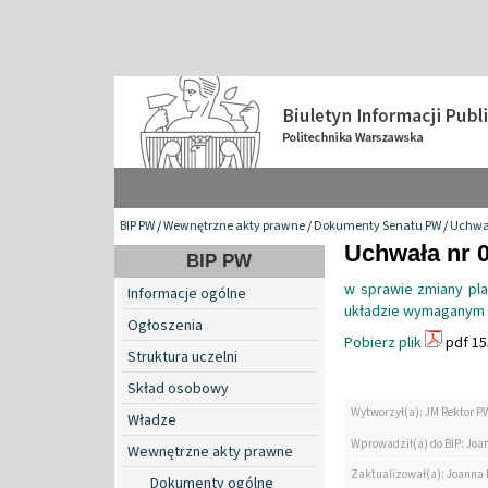
BIP PW
/
Wewnętrzne akty prawne
/
Dokumenty Senatu PW
/
Uchwa
Uchwała nr 0
BIP PW
w sprawie zmiany pla
Informacje ogólne
układzie wymaganym p
Ogłoszenia
Pobierz plik
pdf 15
Struktura uczelni
Skład osobowy
Wytworzył(a): JM Rektor P
Władze
Wprowadził(a) do BIP: Jo
Wewnętrzne akty prawne
Zaktualizował(a): Joanna
Dokumenty ogólne