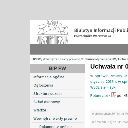
BIP PW
/
Wewnętrzne akty prawne
/
Dokumenty Senatu PW
/
Uchwa
Uchwała nr 0
BIP PW
w sprawie zmiany uch
Informacje ogólne
stycznia 2013 r. w sp
Ogłoszenia
Wydziale Fizyki
Struktura uczelni
Pobierz plik
pdf 43
Skład osobowy
Władze
Wytworzył(a): JM Rektor P
Wewnętrzne akty prawne
Wprowadził(a) do BIP: Jo
Dokumenty ogólne